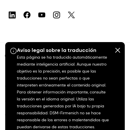
Aviso legal sobre la traducción
©2026 dsm-firmenich. Todos los derechos reservados.
Esta página se ha traducido automáticamente
mediante inteligencia artificial. Aunque nuestro
Protección de datos
objetivo es la precisión, es posible que las
traducciones no sean perfectas o que
interpreten erróneamente el contenido original.
Condiciones de uso
Para obtener información importante, consulte
la versión en el idioma original. Utiliza las
Condiciones generales
traducciones generadas por IA bajo tu propia
responsabilidad. DSM-Firmenich no se hace
Transparencia en California
responsable de los errores o malentendidos que
puedan derivarse de estas traducciones.