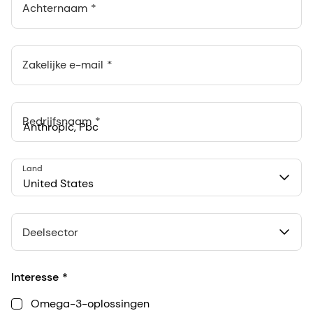
Achternaam
Zakelijke e-mail
Bedrijfsnaam
Anthropic, PBC
Land
548 Market St Pmb 90375, San Francisco, California, US
United States
Deelsector
Interesse
Omega-3-oplossingen