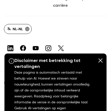
carrière
NL-NL
Disclaimer met betrekking tot
vertalingen
Deze pagina is automatisch vertaald met
behulp van AI. Hoewel we streven naar
©2026 dsm-firmenich. Alle rechten voorbehouden.
nauwkeurigheid, kunnen vertalingen onvolledig
zijn of de oorspronkelijke inhoud verkeerd
Privacyverklaring
weergeven. Raadpleeg voor belangrijke
informatie de versie in de oorspronkelijke taal.
Gebruik AI-vertalingen op eigen
Gebruiksvoorwaarden