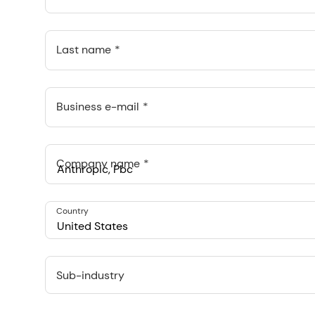
Last name
Business e-mail
Company name
Anthropic, PBC
Country
548 Market St Pmb 90375, San Francisco, California, US
United States
Sub-industry