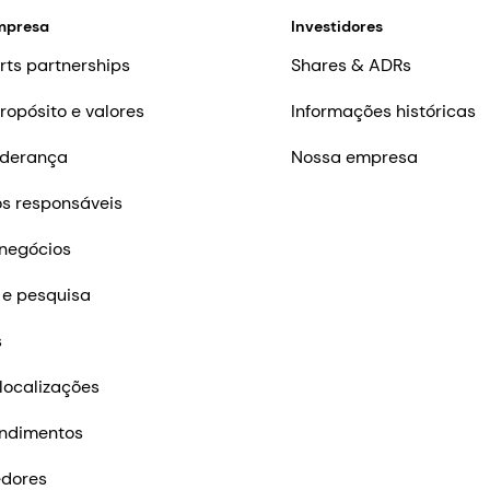
mpresa
Investidores
rts partnerships
Shares & ADRs
ropósito e valores
Informações históricas
iderança
Nossa empresa
s responsáveis
negócios
 e pesquisa
s
localizações
ndimentos
edores