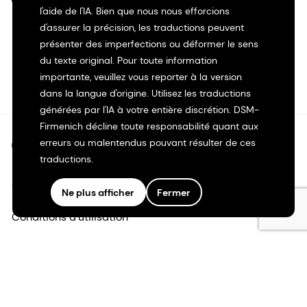
l'aide de l'IA. Bien que nous nous efforcions
d'assurer la précision, les traductions peuvent
présenter des imperfections ou déformer le sens
du texte original. Pour toute information
importante, veuillez vous reporter à la version
dans la langue d'origine. Utilisez les traductions
générées par l'IA à votre entière discrétion. DSM-
Firmenich décline toute responsabilité quant aux
erreurs ou malentendus pouvant résulter de ces
©2026 dsm-firmenich. Tous droits réservés.
traductions.
Avis de confidentialité
Ne plus afficher
Fermer
Conditions d'utilisation
Conditions d'utilisation
Transparence en Californie