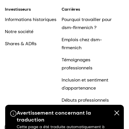
Investisseurs
Carrières
Informations historiques
Pourquoi travailler pour
dsm-firmenich ?
Notre société
Emplois chez dsm-
Shares & ADRs
firmenich
Témoignages
professionnels
Inclusion et sentiment
d'appartenance
Débuts professionnels
Avertissement concernant la
traduction
Cette page a été traduite automatiquement à
FR-FR