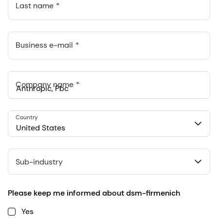
Last name
Business e-mail
Company name
Anthropic, PBC
Country
548 Market St Pmb 90375, San Francisco, California, US
United States
Sub-industry
Please keep me informed about dsm-firmenich
Yes