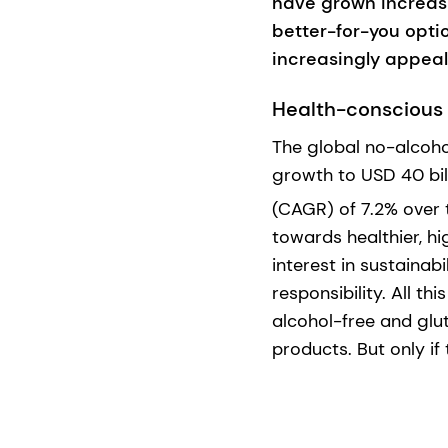
have grown increasi
better-for-you optio
increasingly appea
Health-conscious
The global no-alcoho
growth to USD 40 bi
(CAGR) of 7.2% over
towards healthier, hi
interest in sustainabi
responsibility. All t
alcohol-free and glu
products. But only if 