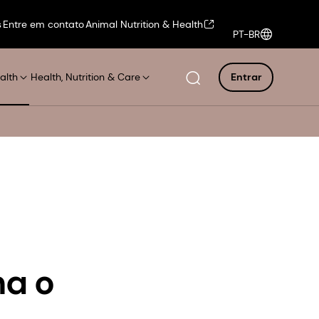
s
Entre em contato
Animal Nutrition & Health
PT-BR
alth
Health, Nutrition & Care
Entrar
ha o