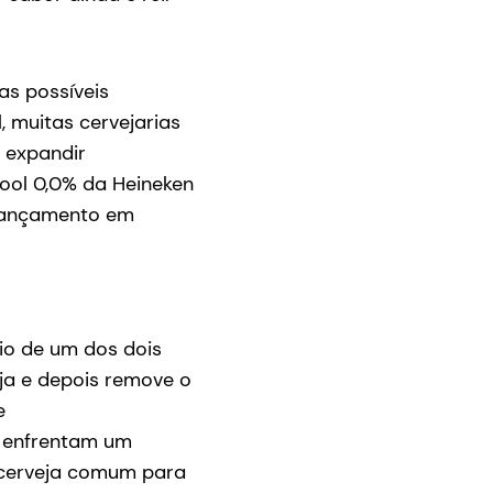
as possíveis
, muitas cervejarias
 expandir
lcool 0,0% da Heineken
 lançamento em
io de um dos dois
ja e depois remove o
e
a enfrentam um
a cerveja comum para