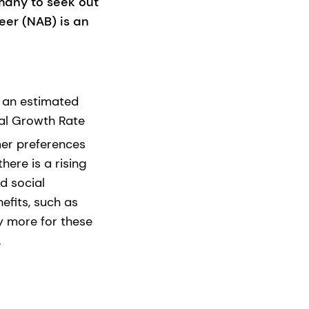
 many to seek out
beer (NAB) is an
h an estimated
al Growth Rate
umer preferences
here is a rising
nd social
efits, such as
y more for these
.