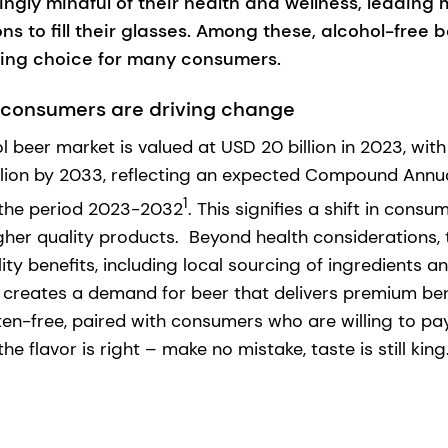
ngly mindful of their health and wellness, leading
ns to fill their glasses. Among these, alcohol-free 
ling choice for many consumers.
 consumers are driving change
l beer market is valued at USD 20 billion in 2023, wit
llion by 2033, reflecting an expected Compound Annu
1
 the period 2023-2032
. This signifies a shift in cons
gher quality products. Beyond health considerations, t
lity benefits, including local sourcing of ingredients a
his creates a demand for beer that delivers premium ben
ten-free, paired with consumers who are willing to pa
the flavor is right – make no mistake, taste is still king