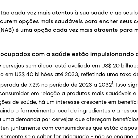
tão cada vez mais atentos à sua saúde e ao seu b
curem opções mais saudáveis para encher seus cop
 (NAB) é uma opção cada vez mais atraente para m
eocupados com a saúde estão impulsionando
 cervejas sem álcool está avaliado em US$ 20 bilhõ
o em US$ 40 bilhões até 2033, refletindo uma taxa d
1
perada de 7,2% no período de 2023 a 2032
. Isso si
 consumidor em relação a produtos mais saudáveis e 
ões de saúde, há um interesse crescente em benefíc
cluindo o fornecimento local de ingredientes e a respo
ria uma demanda por cervejas que ofereçam benefíci
úten, juntamente com consumidores que estão dispos
somente se o sabor for adequado - não se engane, o 