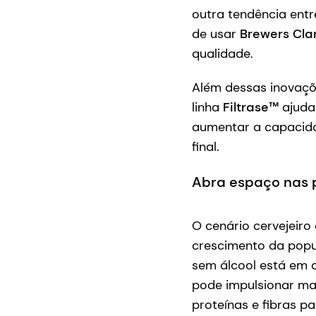
outra tendência ent
de usar
Brewers Cla
qualidade.
Além dessas inovaçõ
linha
Filtrase™
ajudam
aumentar a capacida
final.
Abra espaço nas p
O cenário cervejeiro
crescimento da popu
sem álcool está em 
pode impulsionar mai
proteínas e fibras p