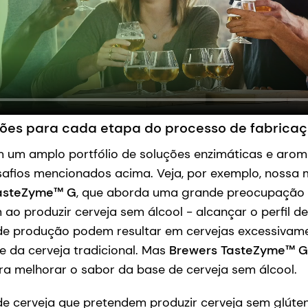
ões para cada etapa do processo de fabricaç
 um amplo portfólio de soluções enzimáticas e aro
safios mencionados acima. Veja, por exemplo, nossa 
asteZyme™ G
, que aborda uma grande preocupação 
 ao produzir cerveja sem álcool - alcançar o perfil d
de produção podem resultar em cervejas excessivam
e da cerveja tradicional. Mas
Brewers TasteZyme™ G
ra melhorar o sabor da base de cerveja sem álcool.
de cerveja que pretendem produzir cerveja sem glúten