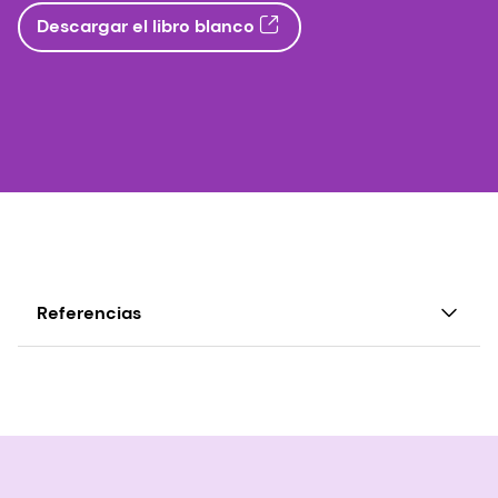
Descargar el libro blanco
Referencias
1. IQVIA. Panorama del mercado del CBD, tercer
trimestre de 2023.
2. Clinicaltrials.gov en abril de 2021.