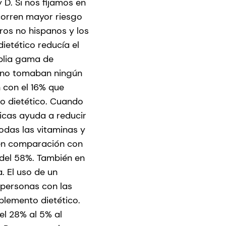
 D. Si nos fijamos en
 corren mayor riesgo
ros no hispanos y los
ietético reducía el
mplia gama de
e no tomaban ningún
n con el 16% que
o dietético. Cuando
ticas ayuda a reducir
todas las vitaminas y
, en comparación con
 del 58%. También en
. El uso de un
 personas con las
lemento dietético.
el 28% al 5% al