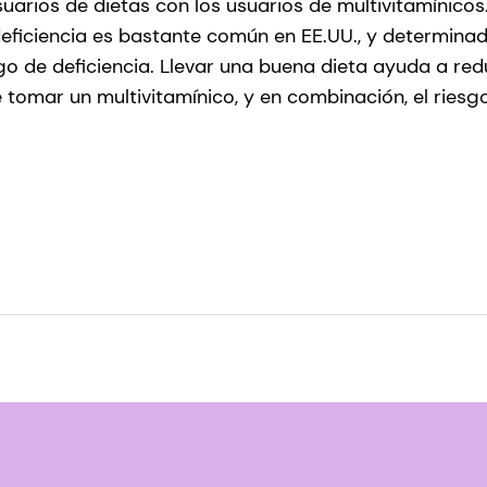
uarios de dietas con los usuarios de multivitamínicos
deficiencia es bastante común en EE.UU., y determina
go de deficiencia. Llevar una buena dieta ayuda a redu
e tomar un multivitamínico, y en combinación, el riesg
ges S, Mulrow C, Appel LJ, Miller ER 3rd. Ya está bien: 
os vitamínicos y minerales. Ann Intern Med. 2013 Dic 1
/aim/article/1789253/enough-enough-stop-wasting-m
ts
 Keast DR, Bailey RL, Dwyer J. Alimentos, fortificantes