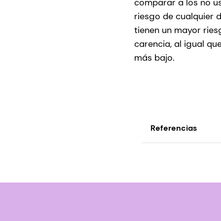
comparar a los no us
riesgo de cualquier 
tienen un mayor ries
carencia, al igual qu
más bajo.
Referencias
1. Guallar E, Stran
dinero en suplement
http://annals.org
mineral-supplemen
2. Fulgoni VL 3rd1,