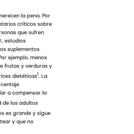
merecen la pena. Por
tarios críticos sobre
rsonas que sufren
., estudios
 los suplementos
Por ejemplo, menos
 frutas y verduras y
1
ices dietéticas
. La
rcentaje
dar a compensar la
 de los adultos
cos es grande y sigue
tear y que no