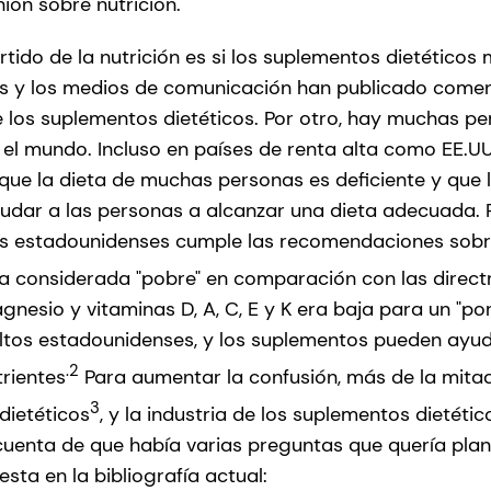
ión sobre nutrición.
tido de la nutrición es si los suplementos dietéticos 
icos y los medios de comunicación han publicado comen
 los suplementos dietéticos. Por otro, hay muchas pe
 el mundo. Incluso en países de renta alta como EE.UU
que la dieta de muchas personas es deficiente y que
udar a las personas a alcanzar una dieta adecuada. 
os estadounidenses cumple las recomendaciones sobre
ta considerada "pobre" en comparación con las directr
gnesio y vitaminas D, A, C, E y K era baja para un "po
ultos estadounidenses, y los suplementos pueden ayu
.2
rientes
Para aumentar la confusión, más de la mitad
3
dietéticos
, y la industria de los suplementos dietéti
cuenta de que había varias preguntas que quería plan
sta en la bibliografía actual: