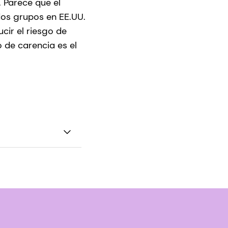
. Parece que el
dos grupos en EE.UU.
cir el riesgo de
o de carencia es el
Deje de malgastar
7;159(12):850-1.
oney-vitamin-
 y suplementos: ¿De