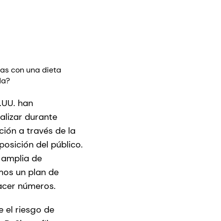
nas con una dieta
da?
.UU. han
alizar durante
ión a través de la
osición del público.
 amplia de
mos un plan de
acer números.
 el riesgo de