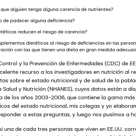
e que alguien tenga alguna carencia de nutrientes?
go de padecer alguna deficiencia?
téticos reducen el riesgo de carencia?
plementos dietéticos al riesgo de deficiencias en las perso
ración con las que tienen una dieta en gran medida adecua
Control y la Prevención de Enfermedades (CDC) de EE
elente recurso a los investigadores en nutrición al re
s sobre el estado nutricional y de salud de la poblac
 Salud y Nutrición (NHANES), cuyos datos están a disp
sta de los años 2003-2006, que contiene la gama más
os del estado nutricional, mis colegas y yo elabora
esponder a estas preguntas, y luego nos pusimos a h
 una de cada tres personas que viven en EE.UU. corre