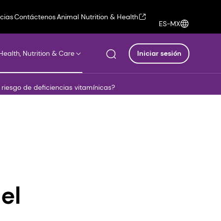
icias
Contáctenos
Animal Nutrition & Health
ES-MX
Health, Nutrition & Care
Iniciar sesión
l riesgo de deficiencias vitamínicas?
el