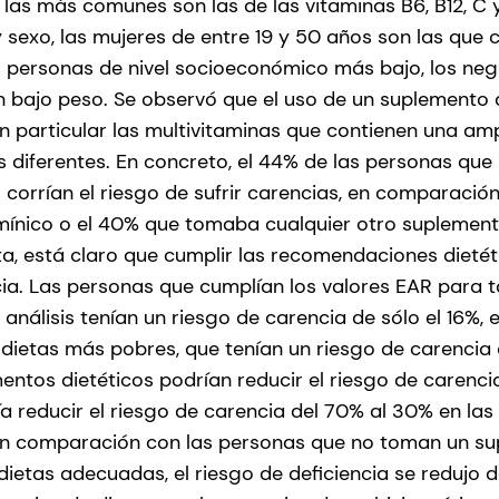
las más comunes son las de las vitaminas B6, B12, C y
 sexo, las mujeres de entre 19 y 50 años son las que
las personas de nivel socioeconómico más bajo, los neg
 bajo peso. Se observó que el uso de un suplemento d
en particular las multivitaminas que contienen una a
s diferentes. En concreto, el 44% de las personas qu
 corrían el riesgo de sufrir carencias, en comparació
mínico o el 40% que tomaba cualquier otro suplement
eta, está claro que cumplir las recomendaciones dieté
ncia. Las personas que cumplían los valores EAR para 
 análisis tenían un riesgo de carencia de sólo el 16%
 dietas más pobres, que tenían un riesgo de carencia
entos dietéticos podrían reducir el riesgo de carencia
ía reducir el riesgo de carencia del 70% al 30% en las
en comparación con las personas que no toman un sup
dietas adecuadas, el riesgo de deficiencia se redujo d