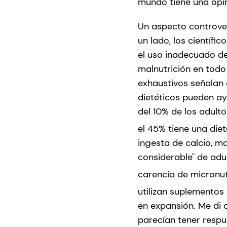
mundo tiene una opin
Un aspecto controver
un lado, los científ
el uso inadecuado de
malnutrición en todo
exhaustivos señalan 
dietéticos pueden ay
del 10% de los adult
el 45% tiene una die
ingesta de calcio, ma
considerable" de ad
carencia de micronut
utilizan suplementos 
en expansión. Me di 
parecían tener respue