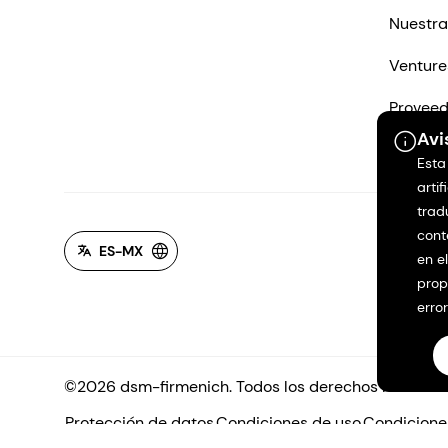
Nuestra
Venture
Proveed
Avi
Contác
Esta
artif
trad
cont
ES-MX
en e
prop
erro
©2026 dsm-firmenich. Todos los derechos reservad
Protección de datos
Condiciones de uso
Condicione