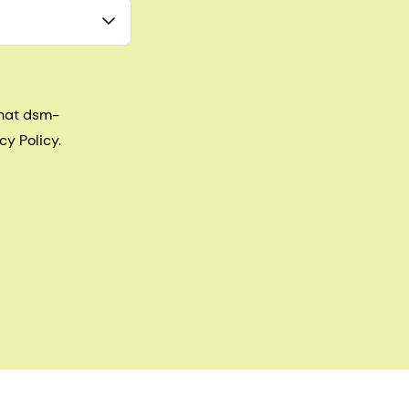
that dsm-
cy Policy.