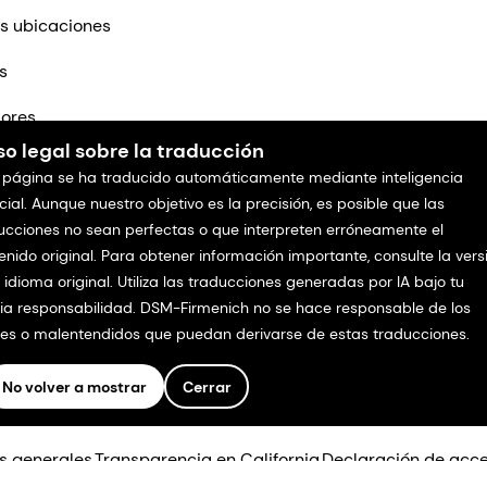
s ubicaciones
s
ores
so legal sobre la traducción
tenos
 página se ha traducido automáticamente mediante inteligencia
icial. Aunque nuestro objetivo es la precisión, es posible que las
ucciones no sean perfectas o que interpreten erróneamente el
enido original. Para obtener información importante, consulte la vers
l idioma original. Utiliza las traducciones generadas por IA bajo tu
ia responsabilidad. DSM-Firmenich no se hace responsable de los
res o malentendidos que puedan derivarse de estas traducciones.
No volver a mostrar
Cerrar
os.
s generales
Transparencia en California
Declaración de acce