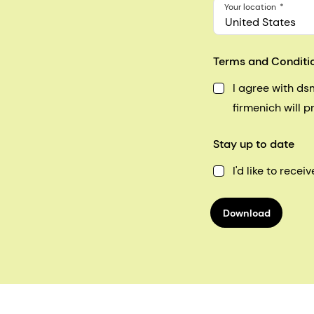
Your location
United States
Terms and Conditi
I agree with d
firmenich will 
Stay up to date
I'd like to rec
Download