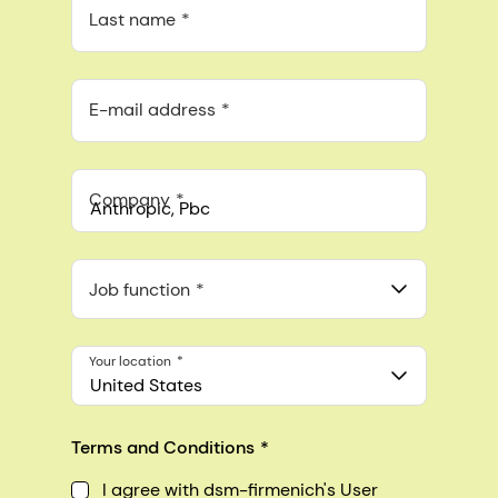
Last name
E-mail address
Company
Anthropic, PBC
548 Market St Pmb 90375, San Francisco, California, US
Job function
Your location
United States
Terms and Conditions
I agree with dsm-firmenich's User