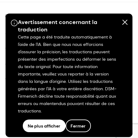
©2026 dsm-firmenich. Tous droits réservés.
Avertissement concernant la
traduction
Avis de confidentialité
Cette page a été traduite automatiquement à
l'aide de l'IA. Bien que nous nous efforcions
Conditions d'utilisation
d'assurer la précision, les traductions peuvent
présenter des imperfections ou déformer le sens
Conditions d'utilisation
du texte original. Pour toute information
importante, veuillez vous reporter à la version
Transparence en Californie
dans la langue d'origine. Utilisez les traductions
générées par l'IA à votre entière discrétion. DSM-
Déclaration d'accessibilité
Firmenich décline toute responsabilité quant aux
erreurs ou malentendus pouvant résulter de ces
traductions.
Informations juridiques
Ne plus afficher
Fermer
Plan du site