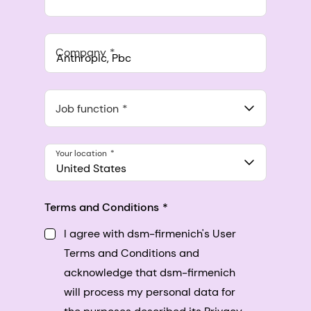
Company
Anthropic, PBC
548 Market St Pmb 90375, San Francisco, California, US
Job function
Your location
United States
Terms and Conditions
I agree with dsm-firmenich's User
Terms and Conditions and
acknowledge that dsm-firmenich
will process my personal data for