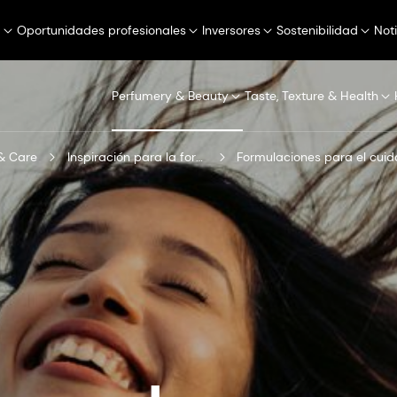
a
Oportunidades profesionales
Inversores
Sostenibilidad
Not
Perfumery & Beauty
Taste, Texture & Health
& Care
Inspiración para la formulación
Formulaciones para el cuid