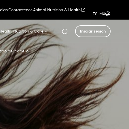
icias
Contáctenos
Animal Nutrition & Health
ES-MX
Health, Nutrition & Care
Iniciar sesión
ado del cabello