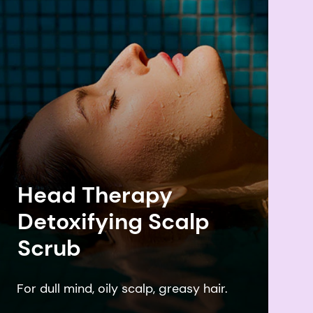
Head Therapy
Detoxifying Scalp
Scrub
For dull mind, oily scalp, greasy hair.
F