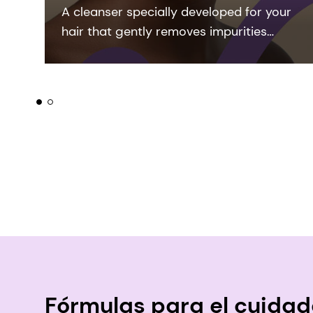
A cleanser specially developed for your
hair that gently removes impurities
without stripping the hair fiber. With its
soft texture and the combination of
STIMU-TEX® AS, COLHIBIN CB and
Vitamin B6 (PYRIDOXINE
HYDROCHLORIDE), it not only deeply
conditions each strand but also helps
to promote a healthy scalp, reduce
breakage and split ends, leaving your
hair full of shine.
Fórmulas para el cuidado