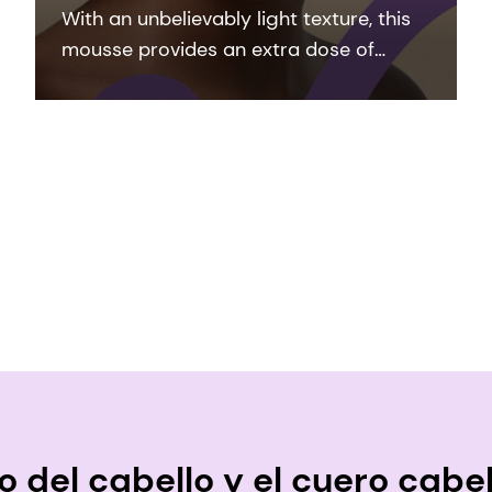
With an unbelievably light texture, this
mousse provides an extra dose of
moisture thanks to the combination of
COLHIBIN CB, HYA-ACT™ M and Pro-
Vitamin B5 (D-Panthenol 75 L) without
leaving a residue.
 del cabello y el cuero cabe