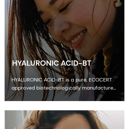
HYALURONIC ACID-BT
HYALURONIC ACID-BT is a pure, ECOCERT
approved biotechnologically manufactured
skin bioactive that perfectly moisturizes
skin and improves skin smoothness,
elasticity and freshness.