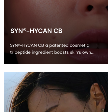
SYN®-HYCAN CB
SYN®-HYCAN CB a patented cosmetic
tripeptide ingredient boosts skin’s own
renewal of hyaluronic acid, resulting in a
visible remodeling effect and firmer, more
moisturized skin.