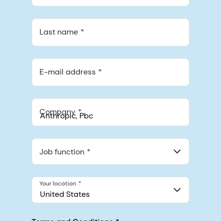
Last name
E-mail address
Company
Anthropic, PBC
548 Market St Pmb 90375, San Francisco, California, US
Job function
Your location
United States