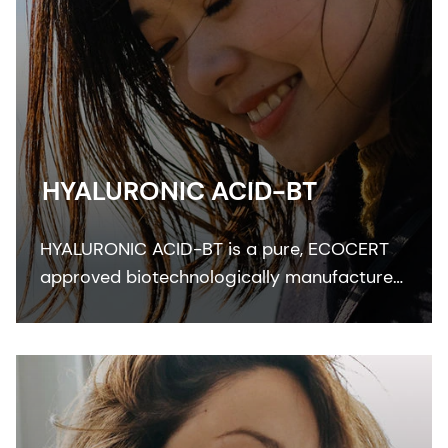
HYALURONIC ACID-BT
HYALURONIC ACID-BT is a pure, ECOCERT
approved biotechnologically manufactured
skin bioactive that perfectly moisturizes
skin and improves skin smoothness,
elasticity and freshness.