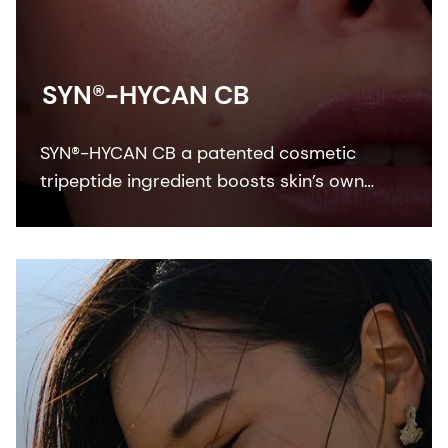
SYN®-HYCAN CB
SYN®-HYCAN CB a patented cosmetic
tripeptide ingredient boosts skin’s own
renewal of hyaluronic acid, resulting in a
visible remodeling effect and firmer, more
moisturized skin.