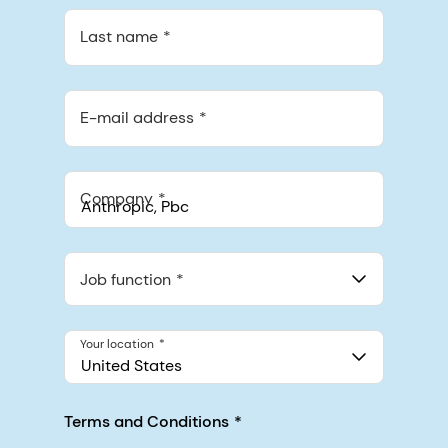
Last name
E-mail address
Company
Anthropic, PBC
548 Market St Pmb 90375, San Francisco, California, US
Job function
Your location
United States
Terms and Conditions