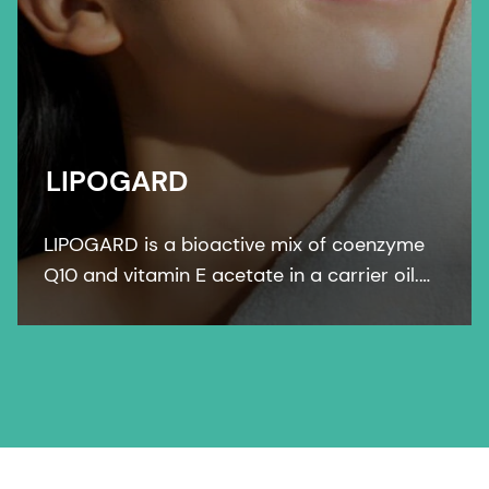
LIPOGARD
LIPOGARD is a bioactive mix of coenzyme
Q10 and vitamin E acetate in a carrier oil.
LIPOGARD restores the lipid barrier and
guarantees full cell membrane functionality.