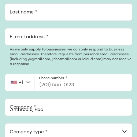
Last name
E-mail address
As we only supply to businesses, we can only respond to business
email addresses. Therefore, requests from personal email addresses
(including @gmail.com, @hotmail.com or icloud.com) may not receive
a response.
Phone number
+1
United
States
+1
Company
Anthropic, PBC
548 Market St Pmb 90375, San Francisco, California, US
Company type