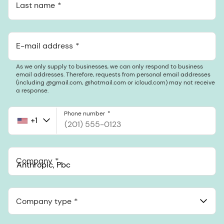
Last name
E-mail address
As we only supply to businesses, we can only respond to business
email addresses. Therefore, requests from personal email addresses
(including @gmail.com, @hotmail.com or icloud.com) may not receive
a response.
Phone number
+1
United
States
+1
Company
Anthropic, PBC
548 Market St Pmb 90375, San Francisco, California, US
Company type