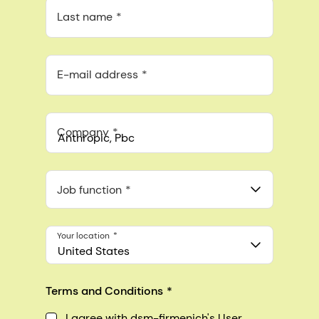
Last name
E-mail address
Company
Anthropic, PBC
548 Market St Pmb 90375, San Francisco, California, US
Job function
Your location
United States
Terms and Conditions
I agree with dsm-firmenich's User