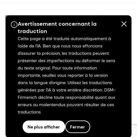
©2026 dsm-firmenich. Tous droits réservés.
Avertissement concernant la
traduction
Avis de confidentialité
Cette page a été traduite automatiquement à
l'aide de l'IA. Bien que nous nous efforcions
Conditions d'utilisation
d'assurer la précision, les traductions peuvent
présenter des imperfections ou déformer le sens
Conditions d'utilisation
du texte original. Pour toute information
importante, veuillez vous reporter à la version
Transparence en Californie
dans la langue d'origine. Utilisez les traductions
générées par l'IA à votre entière discrétion. DSM-
Déclaration d'accessibilité
Firmenich décline toute responsabilité quant aux
erreurs ou malentendus pouvant résulter de ces
traductions.
Informations juridiques
Ne plus afficher
Fermer
Plan du site