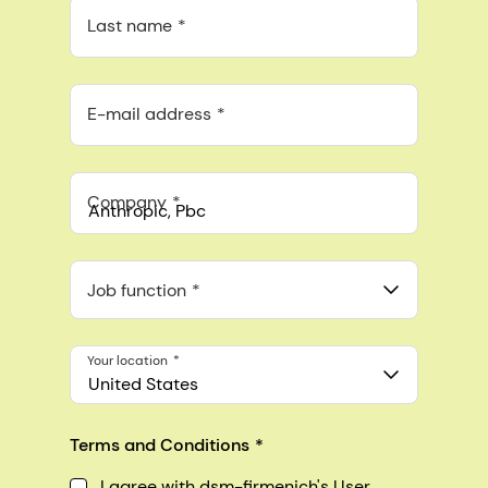
Last name
E-mail address
Company
Anthropic, PBC
548 Market St Pmb 90375, San Francisco, California, US
Job function
Your location
United States
Terms and Conditions
I agree with dsm-firmenich's User