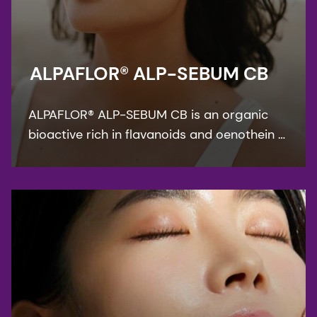
ALPAFLOR® ALP-SEBUM CB
ALPAFLOR® ALP-SEBUM CB is an organic
bioactive rich in flavanoids and oenothein B
- key compounds that show sebum-
regulating and anti-inflammatory activities.
It is COSMOS and NATRUE organic certified
and Fair for Life fair trade certified.