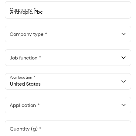
+1
Company
Anthropic, PBC
548 Market St Pmb 90375, San Francisco, California, US
Company type
Job function
Your location
United States
Application
Quantity (g)