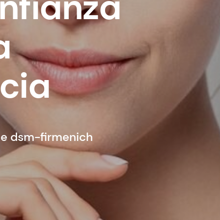
nfianza
a
cia
de dsm-firmenich