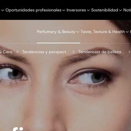
a
Oportunidades profesionales
Inversores
Sostenibilidad
Not
Perfumery & Beauty
Taste, Texture & Health
& Care
Tendencias y perspectivas
Tendencias de belleza: Archivo