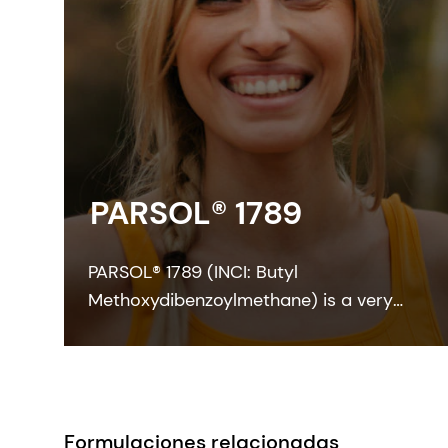
PARSOL® 1789
PARSOL® 1789 (INCI: Butyl
Methoxydibenzoylmethane) is a very
strong and efficient UVA absorber for
sunscreen and other skin care
formulations. It enables broadband
protection when combined with
effective UVB filters and can also
Formulaciones relacionadas