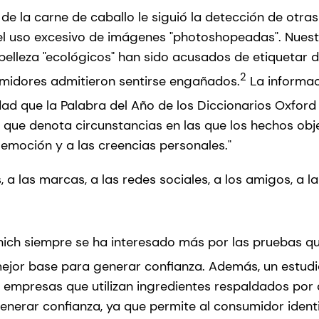
lo de la carne de caballo le siguió la detección de ot
r el uso excesivo de imágenes "photoshopeadas". Nues
elleza "ecológicos" han sido acusados de etiquetar d
2
umidores admitieron sentirse engañados.
La informac
d que la Palabra del Año de los Diccionarios Oxford
o que denota circunstancias en las que los hechos obj
 emoción y a las creencias personales."
 a las marcas, a las redes sociales, a los amigos, a la
ich siempre se ha interesado más por las pruebas q
 mejor base para generar confianza. Además, un estudi
empresas que utilizan ingredientes respaldados por da
rar confianza, ya que permite al consumidor identific