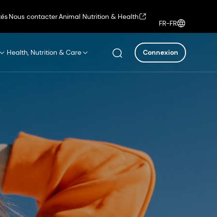
tés
Nous contacter
Animal Nutrition & Health
FR-FR
Health, Nutrition & Care
Connexion