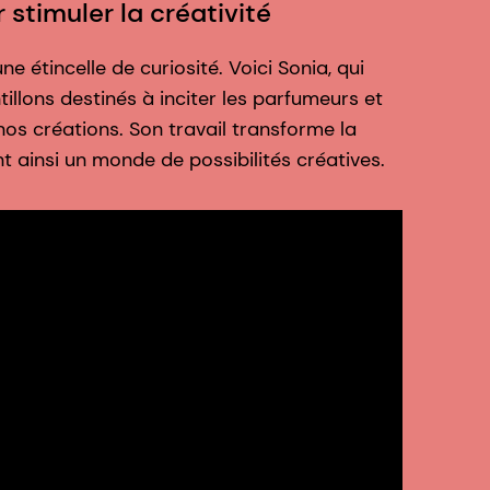
 stimuler la créativité
a
e étincelle de curiosité. Voici Sonia, qui
L
illons destinés à inciter les parfumeurs et
l
 nos créations. Son travail transforme la
a
nt ainsi un monde de possibilités créatives.
v
c