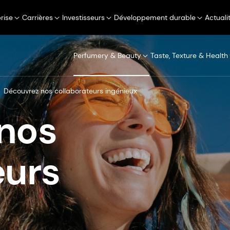
rise
Carrières
Investisseurs
Développement durable
Actuali
Perfumery & Beauty
Taste, Texture & Health
Découvrez nos collaborateurs ingénieux
nos
eurs