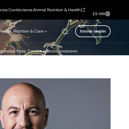
icias
Contáctenos
Animal Nutrition & Health
ES-MX
Health, Nutrition & Care
Iniciar sesión
gancias finas: Conoce a Bruno Jovanovic