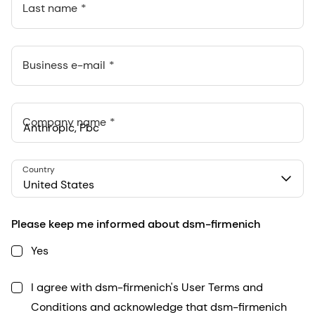
Last name
Business e-mail
Company name
Anthropic, PBC
Country
548 Market St Pmb 90375, San Francisco, California, US
United States
Please keep me informed about dsm-firmenich
Yes
I agree with dsm-firmenich's User Terms and
Conditions and acknowledge that dsm-firmenich