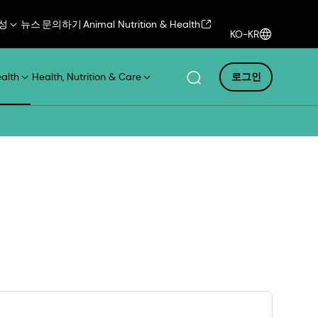
성
뉴스
문의하기
Animal Nutrition & Health
KO-KR
ealth
Health, Nutrition & Care
로그인