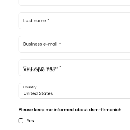
Last name
Business e-mail
Company name
Anthropic, PBC
Country
548 Market St Pmb 90375, San Francisco, California, US
United States
Please keep me informed about dsm-firmenich
Yes