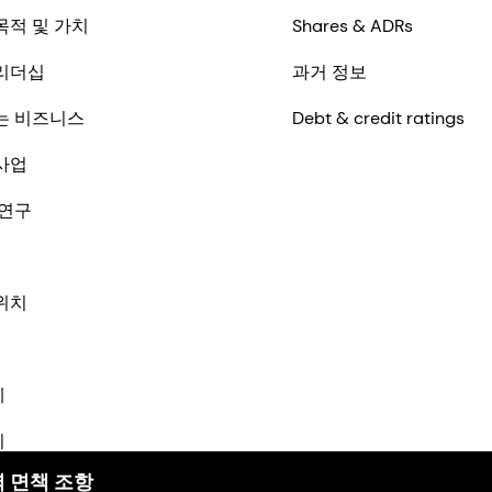
목적 및 가치
Shares & ADRs
리더십
과거 정보
는 비즈니스
Debt & credit ratings
사업
 연구
위치
체
기
 면책 조항