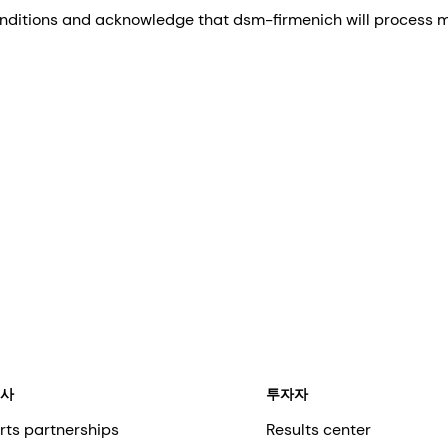
nditions and acknowledge that dsm-firmenich will process my
회사
투자자
rts partnerships
Results center