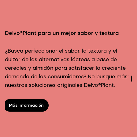
¿
E
s
Delvo®Plant para un mejor sabor y textura
p
d
¿Busca perfeccionar el sabor, la textura y el
p
dulzor de las alternativas lácteas a base de
cereales y almidón para satisfacer la creciente
demanda de los consumidores? No busque más:
nuestras soluciones originales Delvo®Plant.
Más información