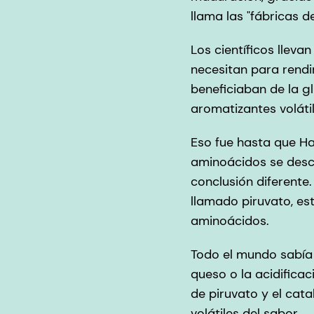
llama las "fábricas d
Los científicos llev
necesitan para rendi
beneficiaban de la 
aromatizantes voláti
Eso fue hasta que Ha
aminoácidos se desc
conclusión diferente
llamado piruvato, es
aminoácidos.
Todo el mundo sabía 
queso o la acidificac
de piruvato y el ca
volátiles del sabor.