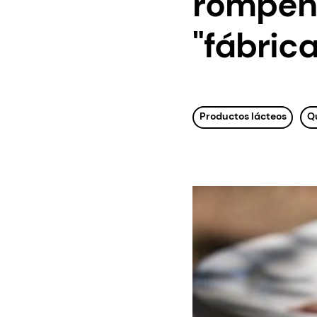
rompen 
"fábric
Productos lácteos
Q