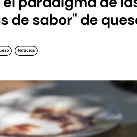
el paradigma de la
as de sabor" de ques
ueso
Noticias