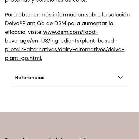
Para obtener más información sobre la solución
Delvo®Plant Go de DSM para aumentar la
eficacia, visite
www.dsm.com/food-
beverage/en_US/ingredients/plant-based-
protein-alternatives/dairy-alternatives/delvo-
plant-go.html.
Referencias
Cálculos basados en el ahorro total durante las
fases de hidrólisis de la avena, sin incluir la
recuperación.
Euromonitor, 2022.
https://www.grandviewresearch.com/industry-
analysis/oat-milk-market