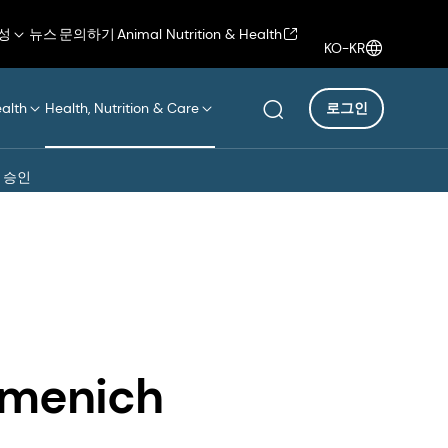
성
뉴스
문의하기
Animal Nutrition & Health
KO-KR
ealth
Health, Nutrition & Care
로그인
O 승인
menich