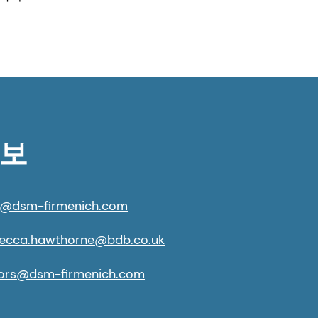
정보
@dsm-firmenich.com
ecca.hawthorne@bdb.co.uk
tors@dsm-firmenich.com