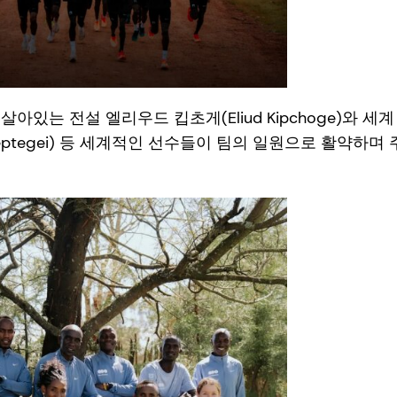
아있는 전설 엘리우드 킵초게(Eliud Kipchoge)와 세
heptegei) 등 세계적인 선수들이 팀의 일원으로 활약하며