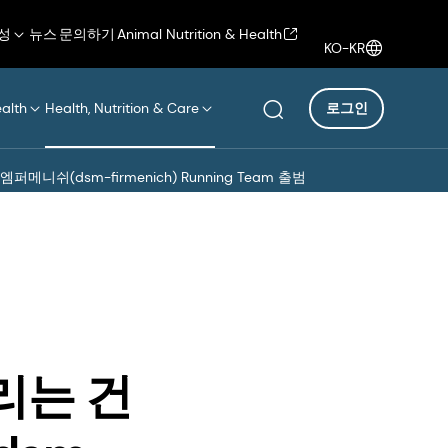
성
뉴스
문의하기
Animal Nutrition & Health
KO-KR
ealth
Health, Nutrition & Care
로그인
쉬(dsm-firmenich) Running Team 출범
리는 건