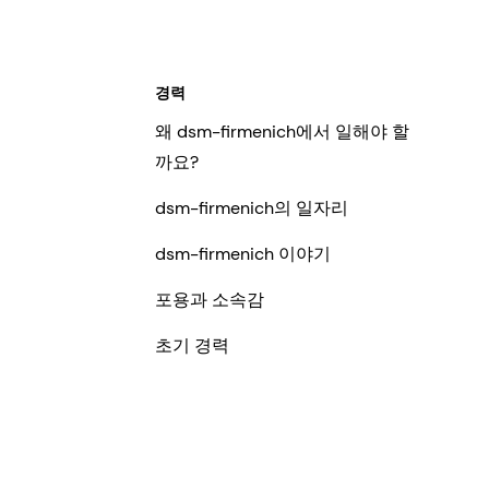
경력
왜 dsm-firmenich에서 일해야 할
까요?
dsm-firmenich의 일자리
dsm-firmenich 이야기
포용과 소속감
초기 경력
역
본
시
에