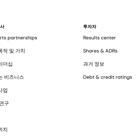
회사
투자자
rts partnerships
Results center
목적 및 가치
Shares & ADRs
리더십
과거 정보
는 비즈니스
Debt & credit ratings
사업
 연구
 면책 조항
페이지는 AI를 사용하여 자동 번역되었습니다. 정확성을 목표로 하지만, 번
완벽하지 않거나 원본 내용을 잘못 해석할 수 있습니다. 중요한 정보는 원
위치
 버전을 참조해 주시기 바랍니다. AI 번역은 사용자의 재량에 따라 사용하
랍니다. DSM‑Firmenich는 이러한 번역으로 인해 발생하는 오류나 오해