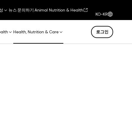
성
뉴스
문의하기
Animal Nutrition & Health
KO-KR
ealth
Health, Nutrition & Care
로그인