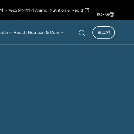
성
뉴스
문의하기
Animal Nutrition & Health
KO-KR
ealth
Health, Nutrition & Care
로그인