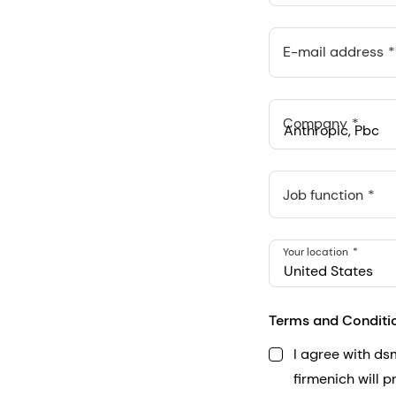
E-mail address
Company
Anthropic, PBC
548 Market St Pmb 9037
Job function
Your location
United States
Terms and Conditi
I agree with d
firmenich will 