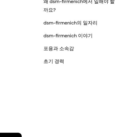
왜 dsm-firmenich에서 일해야 할
까요?
dsm-firmenich의 일자리
dsm-firmenich 이야기
포용과 소속감
초기 경력