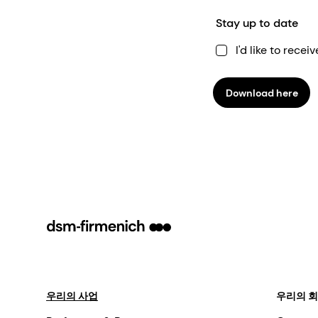
Stay up to date
I'd like to rec
Download here
우리의 사업
우리의 