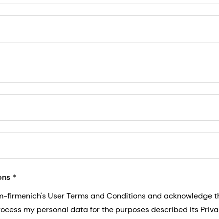
5, San Francisco, California, US
ons
sm-firmenich's User Terms and Conditions and acknowledge 
process my personal data for the purposes described its Priva