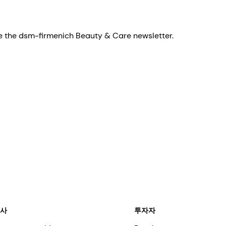
eive the dsm-firmenich Beauty & Care newsletter.
회사
투자자