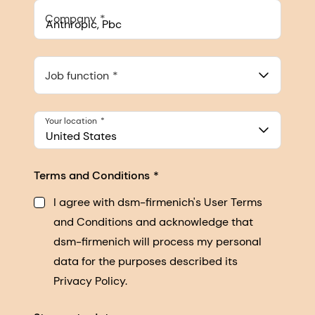
Company
Anthropic, PBC
548 Market St Pmb 90375, San Francisco, California, US
Job function
Your location
United States
Terms and Conditions
I agree with dsm-firmenich's User Terms
and Conditions and acknowledge that
dsm-firmenich will process my personal
data for the purposes described its
Privacy Policy.