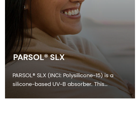
PARSOL® SLX
PARSOL® SLX (INCI: Polysilicone-15) is a
silicone-based UV-B absorber. This
colorless-to-pale yellow viscous liquid
integrates easily with the oil phase of
sunscreen formulation.