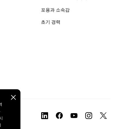
포용과 소속감
초기 경력
역
본
시
에