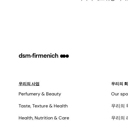
우리의 사업
우리의 
Perfumery & Beauty
Our spo
Taste, Texture & Health
우리의 
Health, Nutrition & Care
우리의 