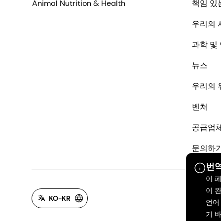
Animal Nutrition & Health
책임 있
우리의 
과학 및
뉴스
우리의 
벤처
공급업
문의하
번역
이 
이 
KO-KR
언어
기 바