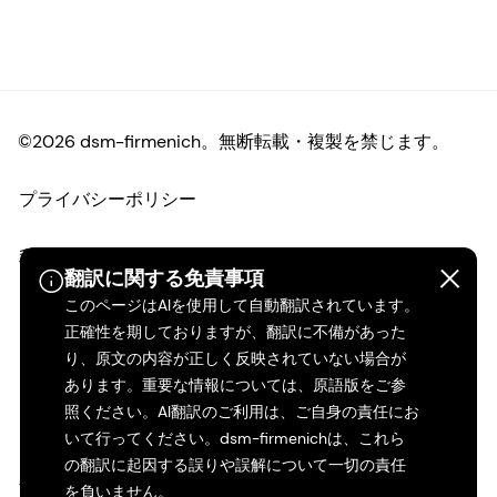
©2026 dsm-firmenich。無断転載・複製を禁じます。
プライバシーポリシー
利用規約
翻訳に関する免責事項
このページはAIを使用して自動翻訳されています。
ご利用条件
正確性を期しておりますが、翻訳に不備があった
り、原文の内容が正しく反映されていない場合が
カリフォルニアの透明性
あります。重要な情報については、原語版をご参
照ください。AI翻訳のご利用は、ご自身の責任にお
アクセシビリティ・ステートメント
いて行ってください。dsm-firmenichは、これら
の翻訳に起因する誤りや誤解について一切の責任
法的情報
を負いません。