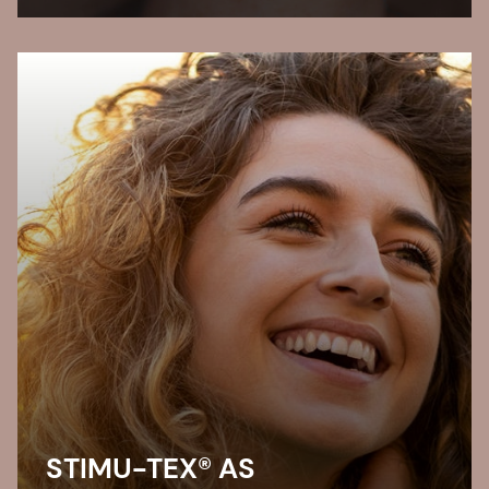
redness, due to its interaction on two
common skin bacteria.
STIMU-TEX® AS