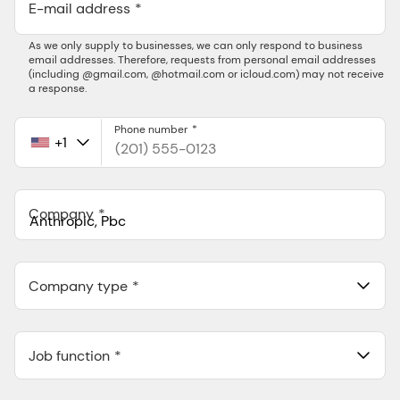
E-mail address
As we only supply to businesses, we can only respond to business
email addresses. Therefore, requests from personal email addresses
(including @gmail.com, @hotmail.com or icloud.com) may not receive
a response.
Phone number
+1
United
States
+1
Company
Anthropic, PBC
548 Market St Pmb 90375, San Francisco, California, US
Company type
Job function