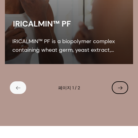
IRICALMIN™ PF
IRICALMIN™ PF is a biopolymer complex
containing wheat germ, yeast extract,
sodium hyaluronate, and panthenol.
IRICALMIN™ PF relaxes UV-induced skin
irritation, enhances regeneration of
protective lipids.
페이지 1 / 2