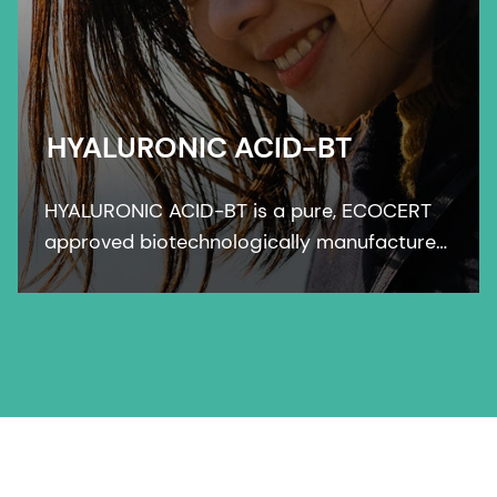
HYALURONIC ACID-BT
HYALURONIC ACID-BT is a pure, ECOCERT
approved biotechnologically manufactured
skin bioactive that perfectly moisturizes
skin and improves skin smoothness,
elasticity and freshness.