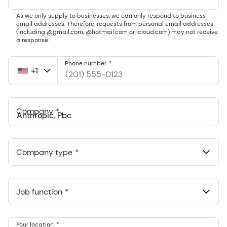
As we only supply to businesses, we can only respond to business
email addresses. Therefore, requests from personal email addresses
(including @gmail.com, @hotmail.com or icloud.com) may not receive
a response.
Phone number
+1
United
States
+1
Company
Anthropic, PBC
548 Market St Pmb 90375, San Francisco, California, US
Company type
Job function
Your location