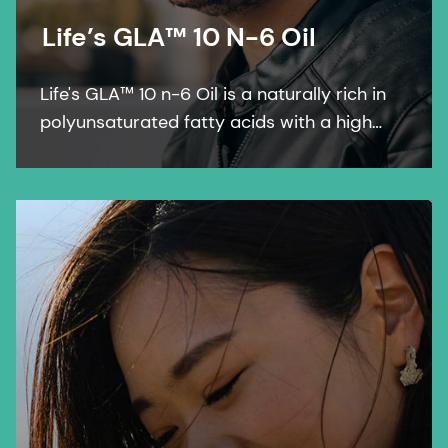
Life’s GLA™ 10 N-6 Oil
Life's GLA™ 10 n-6 Oil is a naturally rich in
polyunsaturated fatty acids with a high
GLA content. The active contains at least
9% γ-linolenic acid (GLA) in the form of
triglycerides and is stabilized with dl-α-
tocopherol and ascorbyl palmitate.