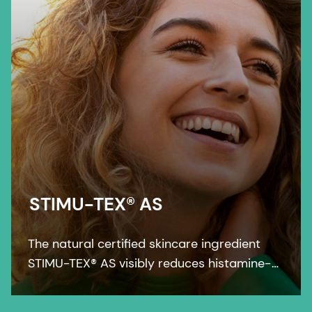
STIMU-TEX® AS
The natural certified skincare ingredient
STIMU-TEX® AS visibly reduces histamine-
related symptoms like irritation and itching
for a truly soothed and flawless looking