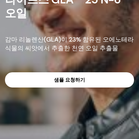
오일
감마 리놀렌산(GLA)이 23% 함유된 오에노테라
식물의 씨앗에서 추출한 천연 오일 추출물
샘플 요청하기