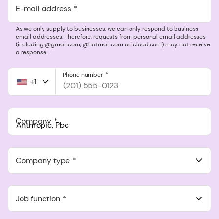
E-mail address
As we only supply to businesses, we can only respond to business
email addresses. Therefore, requests from personal email addresses
(including @gmail.com, @hotmail.com or icloud.com) may not receive
a response.
Phone number
+1
United
States
+1
Company
Anthropic, PBC
548 Market St Pmb 90375, San Francisco, California, US
Company type
Job function