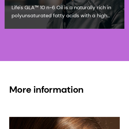
Life's GLA™ 10 n-6 Oil is a naturally rich in
polyunsaturated fatty acids with a high
GLA content. The active contains at least
9% γ-linolenic acid (GLA) in the form of
triglycerides and is stabilized with dl-α-
tocopherol and ascorbyl palmitate.
More information