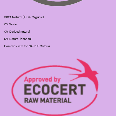
100% Natural (100% Organic)
0% Water
0% Derived natural
0% Nature-identical
Complies with the NATRUE Criteria