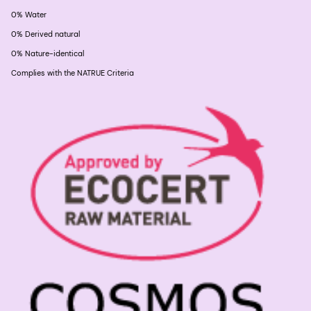
0% Water
0% Derived natural
0% Nature-identical
Complies with the NATRUE Criteria