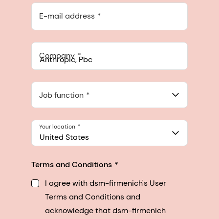
E-mail address
Company
Anthropic, PBC
548 Market St Pmb 90375, San Francisco, California, US
Job function
Your location
United States
Terms and Conditions
I agree with dsm-firmenich's User
Terms and Conditions and
acknowledge that dsm-firmenich