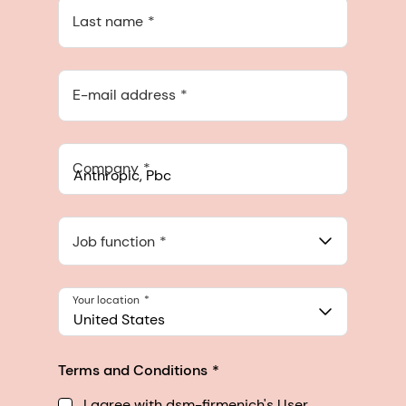
Last name
E-mail address
Company
Anthropic, PBC
548 Market St Pmb 90375, San Francisco, California, US
Job function
Your location
United States
Terms and Conditions
I agree with dsm-firmenich's User