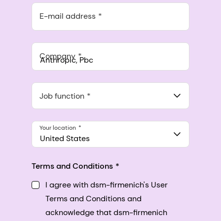
E-mail address
Company
Anthropic, PBC
548 Market St Pmb 90375, San Francisco, California, US
Job function
Your location
United States
Terms and Conditions
I agree with dsm-firmenich's User
Terms and Conditions and
acknowledge that dsm-firmenich