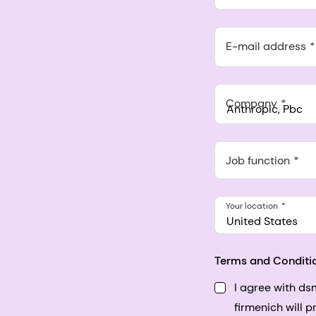
E-mail address
Company
Anthropic, PBC
548 Market St Pmb 9037
Job function
Your location
United States
Terms and Conditi
I agree with d
firmenich will 