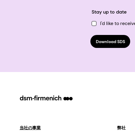
Stay up to date
I'd like to rec
Download SDS
当社の事業
弊社