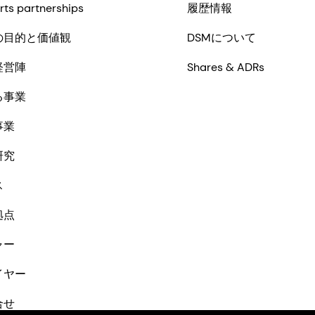
rts partnerships
履歴情報
の目的と価値観
DSMについて
経営陣
Shares & ADRs
る事業
事業
研究
ス
拠点
ャー
イヤー
合せ