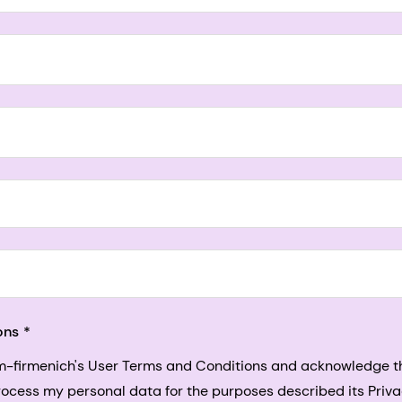
5, San Francisco, California, US
ons
sm-firmenich's User Terms and Conditions and acknowledge 
process my personal data for the purposes described its Priva