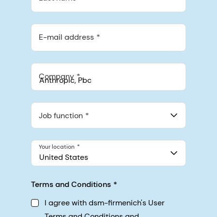
E-mail address
Company
Anthropic, PBC
548 Market St Pmb 90375, San Francisco, California, US
Job function
Your location
United States
Terms and Conditions
I agree with dsm-firmenich's User
Terms and Conditions and