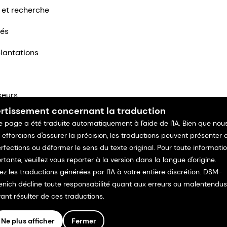
 et recherche
tés
lantations
seurs
rtissement concernant la traduction
ntacter
e page a été traduite automatiquement à l'aide de l'IA. Bien que nou
 efforcions d'assurer la précision, les traductions peuvent présenter 
rfections ou déformer le sens du texte original. Pour toute informati
rtante, veuillez vous reporter à la version dans la langue d'origine.
isez les traductions générées par l'IA à votre entière discrétion. DSM-
enich décline toute responsabilité quant aux erreurs ou malentendus
ant résulter de ces traductions.
Ne plus afficher
Fermer