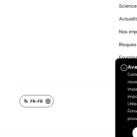
Science
Actuali
Nos imp
Risques
Fournis
Ave
Nous co
Cett
nous
impe
impo
FR-FR
Util
Firm
pouv