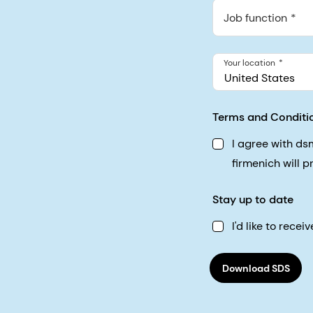
548 Market St Pmb 9037
Job function
Your location
United States
Terms and Conditi
I agree with d
firmenich will 
Stay up to date
I'd like to rec
Download SDS