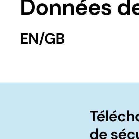
Données de
EN/GB
Téléch
de séc