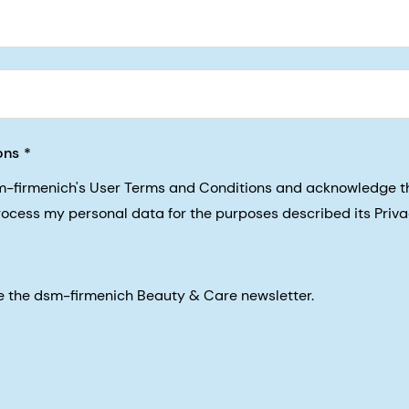
5, San Francisco, California, US
ons
sm-firmenich's User Terms and Conditions and acknowledge 
process my personal data for the purposes described its Priva
eive the dsm-firmenich Beauty & Care newsletter.