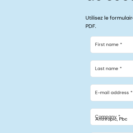
Utilisez le formula
PDF.
First name
Last name
E-mail address
Company
Anthropic, PBC