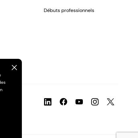
Débuts professionnels
s
des
on