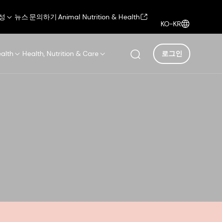
성
뉴스
문의하기
Animal Nutrition & Health
KO-KR
ealth
Health, Nutrition & Care
로그인