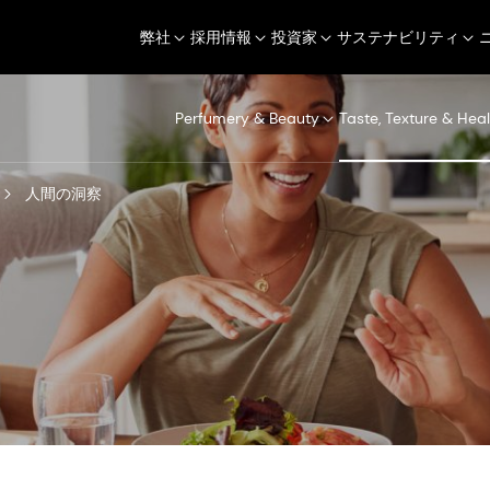
弊社
採用情報
投資家
サステナビリティ
Perfumery & Beauty
Taste, Texture & Heal
人間の洞察