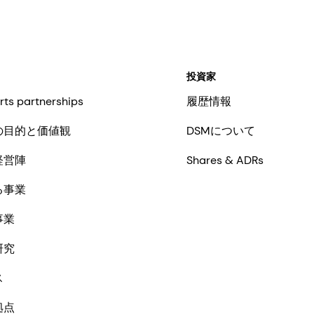
投資家
rts partnerships
履歴情報
の目的と価値観
DSMについて
経営陣
Shares & ADRs
る事業
事業
研究
ス
拠点