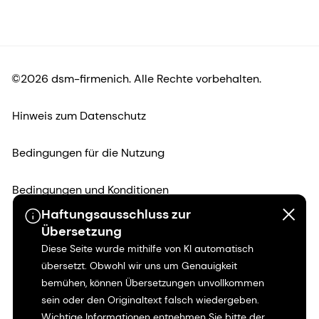
©2026 dsm-firmenich. Alle Rechte vorbehalten.
Hinweis zum Datenschutz
Bedingungen für die Nutzung
Bedingungen und Konditionen
Haftungsausschluss zur
Kalifornien-Transparenz
Übersetzung
Diese Seite wurde mithilfe von KI automatisch
Erklärung zur Zugänglichkeit
übersetzt. Obwohl wir uns um Genauigkeit
bemühen, können Übersetzungen unvollkommen
Rechtliche Informationen
sein oder den Originaltext falsch wiedergeben.
Wichtige Informationen entnehmen Sie bitte der