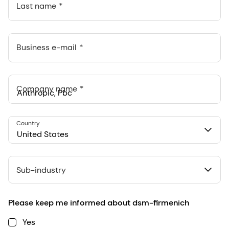
Last name
Business e-mail
Company name
Anthropic, PBC
Country
548 Market St Pmb 90375, San Francisco, California, US
United States
Sub-industry
Please keep me informed about dsm-firmenich
Yes