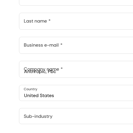
Last name
Business e-mail
Company name
Anthropic, PBC
Country
548 Market St Pmb 90375, San Francisco, California, US
United States
Sub-industry