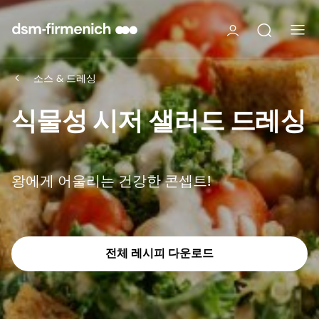
소스 & 드레싱
식물성 시저 샐러드 드레싱
왕에게 어울리는 건강한 콘셉트!
전체 레시피 다운로드