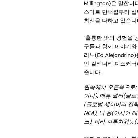
Millington)은 
스마트 단백질부터 설탕
최선을 다하고 있습니다
"훌륭한 맛의 경험을 
구들과 함께 이야기와
리노(Ed Alejand
인 컬리너리 디스커버
습니다.
왼쪽에서 오른쪽으로: 
이나), 매튜 월터(글
(글로벌 세이버리 전략
NEA), 닉 옹(아시아
크), 피라 피투치워놋(