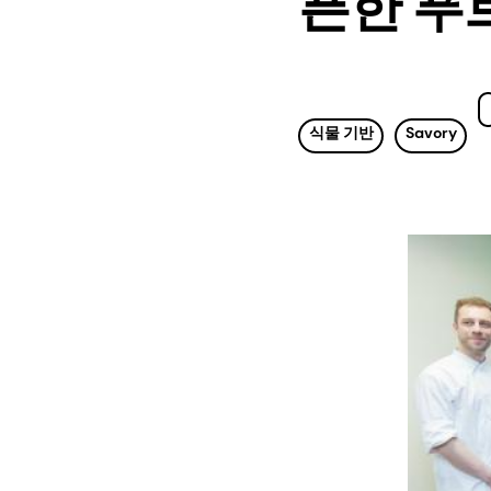
픈한 푸
식물 기반
Savory