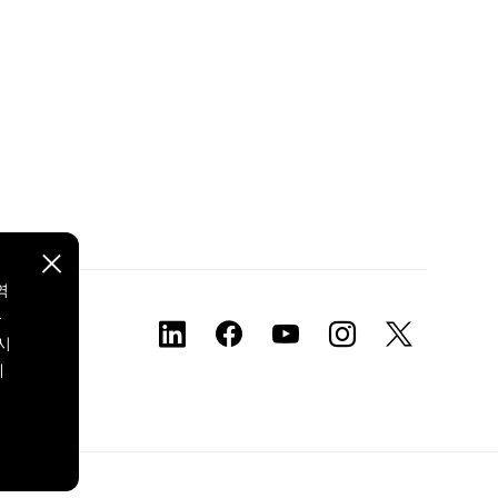
역
본
시
에