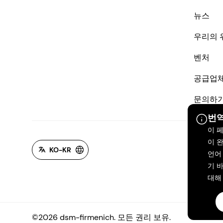
뉴스
우리의 
벤처
공급업
문의하
번역
이 
이 
KO-KR
언어
기 바
대해
©2026 dsm-firmenich. 모든 권리 보유.